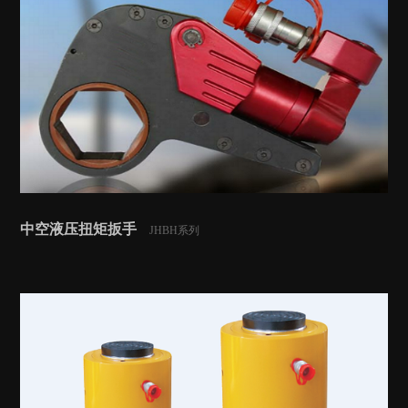
中空液压扭矩扳手
JHBH系列