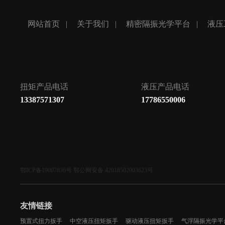
网站首页
关于我们
精密隔振光学平台
液压
扭矩产品电话
液压产品电话
13387571307
17786550006
鄂ICP备19007836号 鄂公网安备 42018502003623号
友情链接
预置式扭力扳手
中空液压扭矩扳手
驱动液压扭矩扳手
气浮隔振光学平