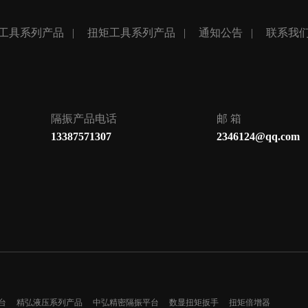
工具系列产品
扭矩工具系列产品
通知公告
联系我
隔振产品电话
邮 箱
13387571307
2346124@qq.com
台
精弘液压系列产品
中弘精密隔振平台
数显扭矩扳手
扭矩倍增器