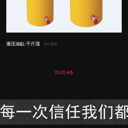
液压油缸-千斤顶
JHY系列
共
1
页
6
条